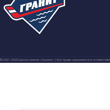
© 2021-2026 Школа хоккея «Гранит» | Все права охраняются в соответств