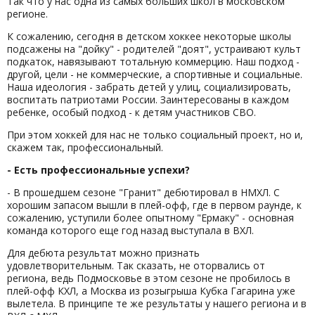
Так что у нас одна из самых больших школ в московском
регионе.
К сожалению, сегодня в детском хоккее некоторые школы
подсажены на "дойку" - родителей "доят", устраивают культ
подкаток, навязывают тотальную коммерцию. Наш подход -
другой, цели - не коммерческие, а спортивные и социальные.
Наша идеология - забрать детей у улиц, социализировать,
воспитать патриотами России. Заинтересованы в каждом
ребенке, особый подход - к детям участников СВО.
При этом хоккей для нас не только социальный проект, но и,
скажем так, профессиональный.
- Есть профессиональные успехи?
- В прошедшем сезоне "Гранит" дебютировал в НМХЛ. С
хорошим запасом вышли в плей-офф, где в первом раунде, к
сожалению, уступили более опытному "Ермаку" - основная
команда которого еще год назад выступала в ВХЛ.
Для дебюта результат можно признать
удовлетворительным. Так сказать, не оторвались от
региона, ведь Подмосковье в этом сезоне не пробилось в
плей-офф КХЛ, а Москва из розыгрыша Кубка Гагарина уже
вылетела. В принципе те же результаты у нашего региона и в