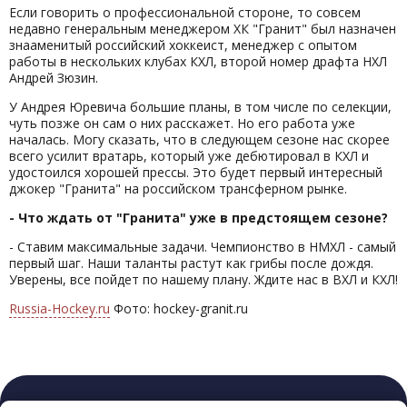
Если говорить о профессиональной стороне, то совсем
недавно генеральным менеджером ХК "Гранит" был назначен
знааменитый российский хоккеист, менеджер с опытом
работы в нескольких клубах КХЛ, второй номер драфта НХЛ
Андрей Зюзин.
У Андрея Юревича большие планы, в том числе по селекции,
чуть позже он сам о них расскажет. Но его работа уже
началась. Могу сказать, что в следующем сезоне нас скорее
всего усилит вратарь, который уже дебютировал в КХЛ и
удостоился хорошей прессы. Это будет первый интересный
джокер "Гранита" на российском трансферном рынке.
- Что ждать от "Гранита" уже в предстоящем сезоне?
- Ставим максимальные задачи. Чемпионство в НМХЛ - самый
первый шаг. Наши таланты растут как грибы после дождя.
Уверены, все пойдет по нашему плану. Ждите нас в ВХЛ и КХЛ!
Russia-Hockey.ru
Фото: hockey-granit.ru