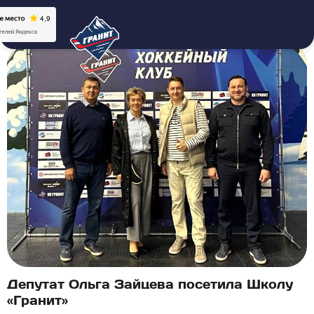
Депутат Ольга Зайцева посетила Школу
«Гранит»