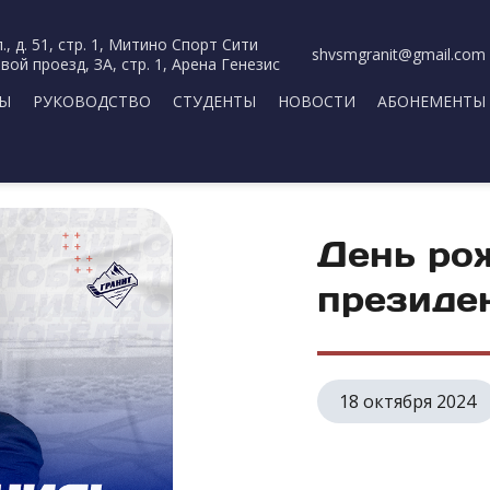
., д. 51, стр. 1, Митино Спорт Сити
shvsmgranit@gmail.com
вой проезд, ЗА, стр. 1, Арена Генезис
РЫ
РУКОВОДСТВО
СТУДЕНТЫ
НОВОСТИ
АБОНЕМЕНТЫ
День ро
президе
18 октября 2024