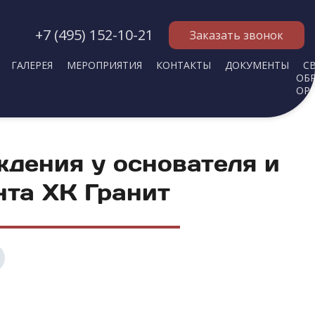
+7 (495) 152-10-21
Заказать звонок
ГАЛЕРЕЯ
МЕРОПРИЯТИЯ
КОНТАКТЫ
ДОКУМЕНТЫ
С
ОБ
ОР
ждения у основателя и
нта ХК Гранит