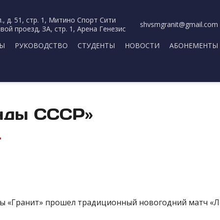
., д. 51, стр. 1, Митино Спорт Сити
shvsmgranit@gmail.com
вой проезд, ЗА, стр. 1, Арена Генезис
РЫ
РУКОВОДСТВО
СТУДЕНТЫ
НОВОСТИ
АБОНЕМЕНТЫ
енды СССР»
 «Гранит» прошел традиционный новогодний матч «Лег