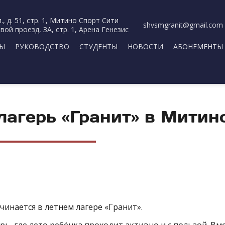
., д. 51, стр. 1, Митино Спорт Сити
shvsmgranit@gmail.com
вой проезд, ЗА, стр. 1, Арена Генезис
РЫ
РУКОВОДСТВО
СТУДЕНТЫ
НОВОСТИ
АБОНЕМЕНТЫ
лагерь «Гранит» в Митин
чинается в летнем лагере «Гранит».
ь, где лето ребёнка проходит активно и с пользой. Вме