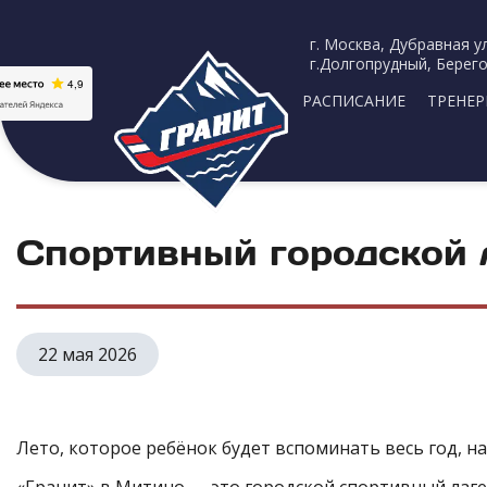
г. Москва, Дубравная ул
г.Долгопрудный, Берего
РАСПИСАНИЕ
ТРЕНЕ
Спортивный городской 
22 мая 2026
Лето, которое ребёнок будет вспоминать весь год, на
«Гранит» в Митино — это городской спортивный лагер